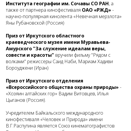
Института географии им. Сочавы СО РАН
, а
также от партнера кинофестиваля
ОАО «РЖД»
-
научно-популярная кинолента «Невечная мерзлота»
Яны Рубановской (Россия)
Приз от Иркутского областного
краеведческого музея имени Муравьева-
Амурского "За служение идеалам веры,
совести и красоты"
вручили фильму "Рядом с
волками" режиссеры Саид Наби, Мариам Хадиви
Бороуджени (Иран)
Приз от Иркутского отделения
«Всероссийского общества охраны природы»
-
«Хозяин алтайских гор» Вадим Витовцев, Илья
Цыганов (Россия).
Учредителем Байкальского международного
кинофестиваля «Человек и Природа» имени
В.Г.Распутина является Союз кинематографистов