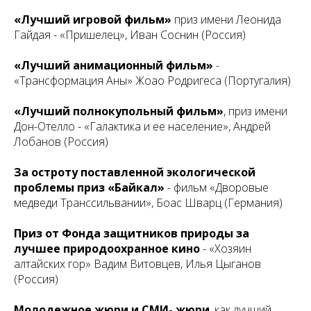
«Лучший игровой фильм»
приз имени Леонида
Гайдая - «Пришелец», Иван Соснин (Россия)
«Лучший анимационный фильм»
-
«Трансформация Аны» Жоао Родригеса (Португалия)
«Лучший полнокупольный фильм»
, приз имени
Дон-Отелло - «Галактика и ее население», Андрей
Лобанов (Россия)
За остроту поставленной экологической
проблемы приз «Байкал»
- фильм «Дворовые
медведи Транссильвании», Боас Шварц (Германия)
Приз от Фонда защитников природы за
лучшее природоохранное кино
- «Хозяин
алтайских гор» Вадим Витовцев, Илья Цыганов
(Россия)
Молодежное жюри и СМИ- жюри
, как лучший