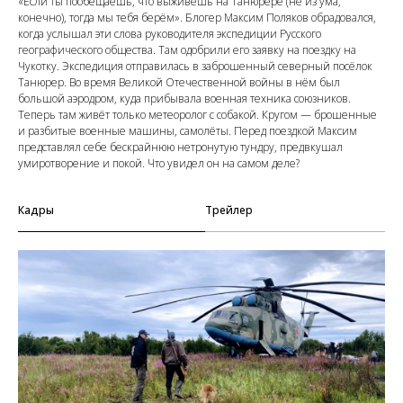
«Если ты пообещаешь, что выживешь на Танюрере (не из ума,
конечно), тогда мы тебя берём». Блогер Максим Поляков обрадовался,
когда услышал эти слова руководителя экспедиции Русского
географического общества. Там одобрили его заявку на поездку на
Чукотку. Экспедиция отправилась в заброшенный северный посёлок
Танюрер. Во время Великой Отечественной войны в нём был
большой аэродром, куда прибывала военная техника союзников.
Теперь там живёт только метеоролог с собакой. Кругом — брошенные
и разбитые военные машины, самолёты. Перед поездкой Максим
представлял себе бескрайнюю нетронутую тундру, предвкушал
умиротворение и покой. Что увидел он на самом деле?
Кадры
Трейлер