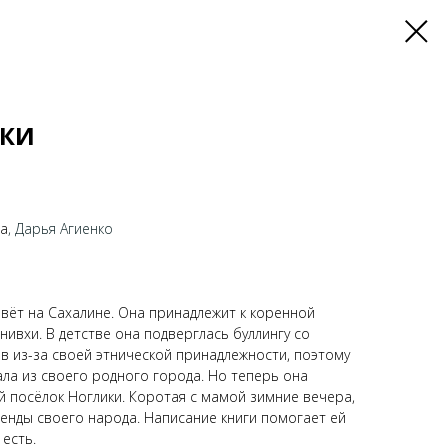
ИКИ
ва
, Дарья Агиенко
ивёт на Сахалине. Она принадлежит к коренной
ивхи. В детстве она подверглась буллингу со
в из-за своей этнической принадлежности, поэтому
ла из своего родного города. Но теперь она
й посёлок Ноглики. Коротая с мамой зимние вечера,
генды своего народа. Написание книги помогает ей
 есть.