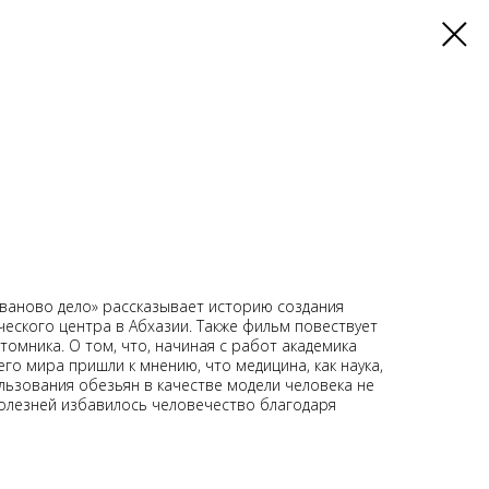
ваново дело» рассказывает историю создания
еского центра в Абхазии. Также фильм повествует
томника. О том, что, начиная с работ академика
го мира пришли к мнению, что медицина, как наука,
льзования обезьян в качестве модели человека не
 болезней избавилось человечество благодаря