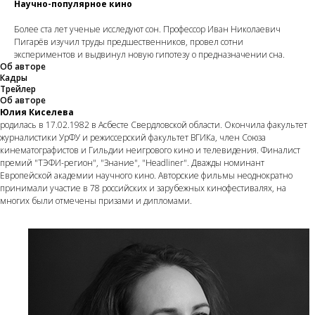
Научно-популярное кино
Более ста лет ученые исследуют сон. Профессор Иван Николаевич
Пигарёв изучил труды предшественников, провел сотни
экспериментов и выдвинул новую гипотезу о предназначении сна.
Об авторе
Кадры
Трейлер
Об авторе
Юлия Киселева
родилась в 17.02.1982 в Асбесте Свердловской области. Окончила факультет
журналистики УрФУ и режиссерский факультет ВГИКа, член Союза
кинематографистов и Гильдии неигрового кино и телевидения. Финалист
премий "ТЭФИ-регион", "Знание", "Headliner". Дважды номинант
Европейской академии научного кино. Авторские фильмы неоднократно
принимали участие в 78 российских и зарубежных кинофестивалях, на
многих были отмечены призами и дипломами.