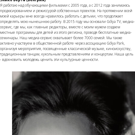
Я работаю над обучающими фильмами с 2005 года, а с 2012 года занимаюсь
продюсированием и режиссурой собственных проектов. На протяжении всей
моей карьеры мне всегда нравилось работать с детьми, что продолжает
определять мою нынешнюю работу. В 2015 году мы основали Gólya TV, медиа-
сервис, где мы, как главные редакторы, вместе с моим мужем создаем
местные программы для детей из этого региона, проводя бесплатные медиа-
семинары. Наш медиа-сервис охватывает более 7000 семей. Мы также
активно участвуем в общественной работе через ассоциацию Gólya Park,
организуя мероприятия, посвященные классической музыке, киноискусству,
традиционным танцам, кукольным представлениям и концертам. Наша цель
- вдохновить молодежь ценить эти культурные ценности.